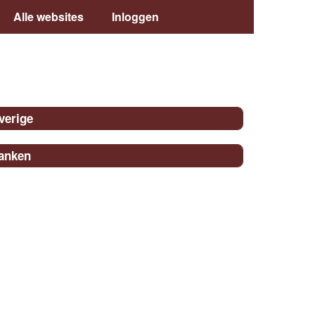
Alle websites
Inloggen
verige
anken