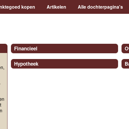
inktegoed kopen
Artikelen
Alle dochterpagina's
Financieel
O
Hypotheek
B
n,
r
en
t
en